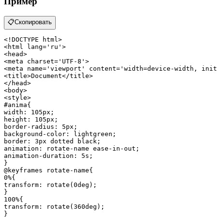
Пример
📋
Скопировать
<!DOCTYPE 
html
>
<
html
lang
=
'ru'
>
<
head
>
<
meta
charset
=
'UTF-8'
>
<
meta
name
=
'viewport'
content
=
'width=device-width, init
<
title
>
Document
</
title
>
</
head
>
<
body
>
<
style
>
#anima
width
: 
105px
height
: 
105px
border-radius
: 
5px
background-color
border
: 
3px
animation
animation-duration
: 
5s
; 

@keyframes
0%
transform
: 
rotate
(
0deg
); 

100%
transform
: 
rotate
(
360deg
); 

} 
