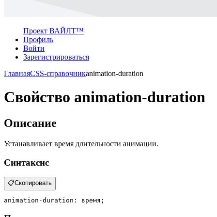
Проект ВАЙЛТ™
Профиль
Войти
Зарегистрироваться
Главная
CSS-справочник
animation-duration
Свойство animation-duration
Описание
Устанавливает время длительности анимации.
Синтаксис
📋
Скопировать
animation-duration
: время;