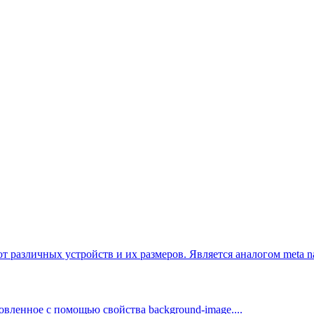
от различных устройств и их размеров. Является аналогом
meta n
овленное с помощью свойства background-image....