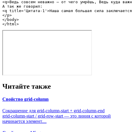
<
q
>
Ведь совсем неважно — от чего умрёшь, Ведь куда важн
<
q
title
=
'Цитата-1'
>
Наша самая большая сила заключается
</
p
>
</
body
>
</
html
>
Читайте также
Свойство grid-column
Сокращение для grid-column-start + grid-column-end
grid-column-start / grid-row-start — это линия с которой
начинается элемент....