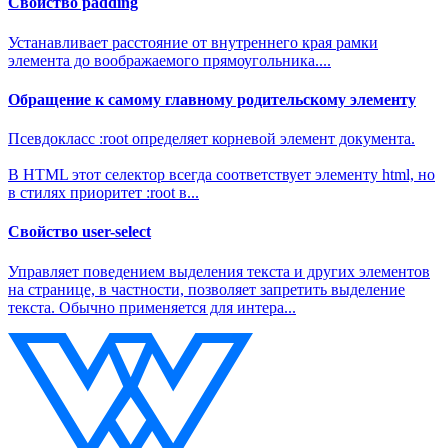
Свойство padding
Устанавливает расстояние от внутреннего края рамки
элемента до воображаемого прямоугольника....
Обращение к самому главному родительскому элементу
Псевдокласс :root определяет корневой элемент документа.
В HTML этот селектор всегда соответствует элементу html, но
в стилях приоритет :root в...
Свойство user-select
Управляет поведением выделения текста и других элементов
на странице, в частности, позволяет запретить выделение
текста. Обычно применяется для интера...