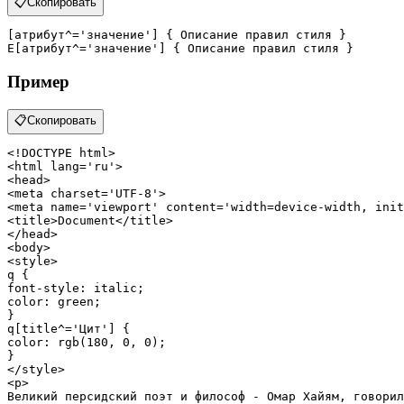
📋
Скопировать
[атрибут^=
'значение'
]
 { Описание правил стиля }

E
[атрибут^=
'значение'
]
 { Описание правил стиля }
Пример
📋
Скопировать
<!DOCTYPE 
html
>
<
html
lang
=
'ru'
>
<
head
>
<
meta
charset
=
'UTF-8'
>
<
meta
name
=
'viewport'
content
=
'width=device-width, init
<
title
>
Document
</
title
>
</
head
>
<
body
>
<
style
>
q
font-style
color
: green;

q
[title^=
'Цит'
]
color
: 
rgb
(
180
, 
0
, 
0
);

</
style
>
<
p
>