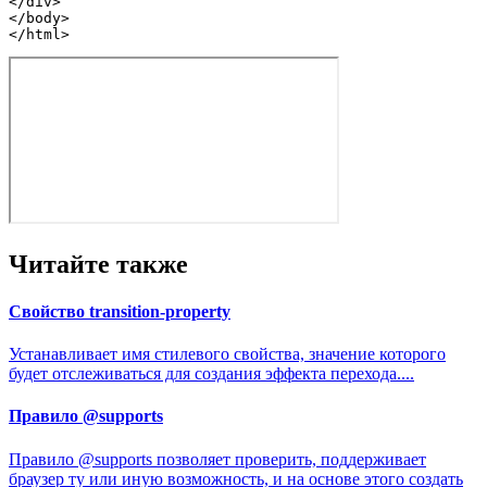
</
div
>
</
body
>
</
html
>
Читайте также
Свойство transition-property
Устанавливает имя стилевого свойства, значение которого
будет отслеживаться для создания эффекта перехода....
Правило @supports
Правило @supports позволяет проверить, поддерживает
браузер ту или иную возможность, и на основе этого создать