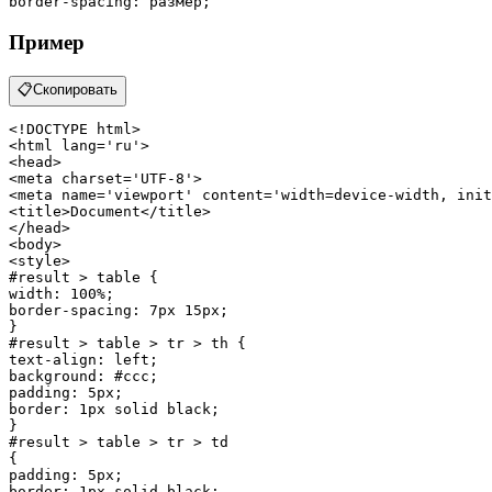
border-spacing
: размер;
Пример
📋
Скопировать
<!DOCTYPE 
html
>
<
html
lang
=
'ru'
>
<
head
>
<
meta
charset
=
'UTF-8'
>
<
meta
name
=
'viewport'
content
=
'width=device-width, init
<
title
>
Document
</
title
>
</
head
>
<
body
>
<
style
>
#result
 > 
table
width
: 
100%
border-spacing
: 
7px
15px
; 

#result
 > 
table
 > 
tr
 > 
th
text-align
background
: 
#ccc
padding
: 
5px
border
: 
1px
 solid black;

#result
 > 
table
 > 
tr
 > 
td
padding
: 
5px
border
: 
1px
 solid black;
