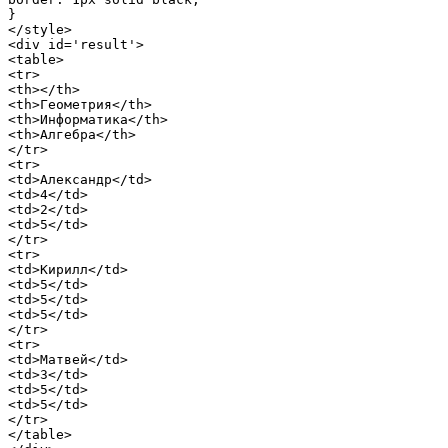
</
style
>
<
div
id
=
'result'
>
<
table
>
<
tr
>
<
th
>
</
th
>
<
th
>
Геометрия
</
th
>
<
th
>
Информатика
</
th
>
<
th
>
Алгебра
</
th
>
</
tr
>
<
tr
>
<
td
>
Александр
</
td
>
<
td
>
4
</
td
>
<
td
>
2
</
td
>
<
td
>
5
</
td
>
</
tr
>
<
tr
>
<
td
>
Кирилл
</
td
>
<
td
>
5
</
td
>
<
td
>
5
</
td
>
<
td
>
5
</
td
>
</
tr
>
<
tr
>
<
td
>
Матвей
</
td
>
<
td
>
3
</
td
>
<
td
>
5
</
td
>
<
td
>
5
</
td
>
</
tr
>
</
table
>