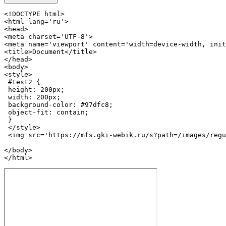
<!DOCTYPE 
html
>
<
html
lang
=
'ru'
>
<
head
>
<
meta
charset
=
'UTF-8'
>
<
meta
name
=
'viewport'
content
=
'width=device-width, init
<
title
>
Document
</
title
>
</
head
>
<
body
>
<
style
>
#test2
 {

height
: 
200px
;

width
: 
200px
;

background-color
: 
#97dfc8
;

object-fit
: contain;

 }

</
style
>
<
img
src
=
'https://mfs.gki-webik.ru/s?path=/images/regu
</
body
>
</
html
>