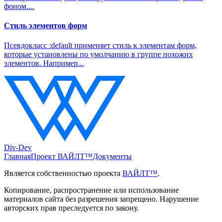
фоном....
Стиль элементов форм
Псевдокласс
:default
применяет стиль к элементам форм,
которые установлены по умолчанию в группе похожих
элементов. Например...
Div-Dev
Главная
Проект ВАЙЛТ™
Документы
Является собственностью проекта
ВАЙЛТ™
.
Копирование, распространение или использование
материалов сайта без разрешения запрещено. Нарушение
авторских прав преследуется по закону.