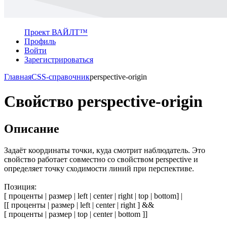
Проект ВАЙЛТ™
Профиль
Войти
Зарегистрироваться
Главная
CSS-справочник
perspective-origin
Свойство perspective-origin
Описание
Задаёт координаты точки, куда смотрит наблюдатель. Это
свойство работает совместно со свойством perspective и
определяет точку сходимости линий при перспективе.
Позиция:
[ проценты | размер | left | center | right | top | bottom] |
[[ проценты | размер | left | center | right ] &&
[ проценты | размер | top | center | bottom ]]