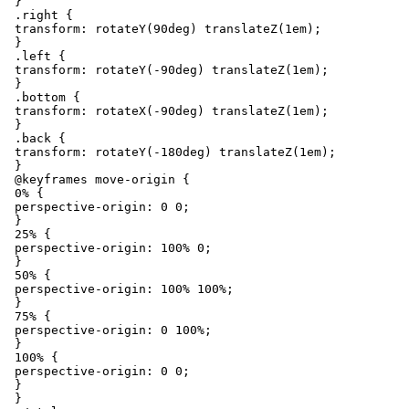
 }

.right
 {

transform
: 
rotateY
(
90deg
) 
translateZ
(
1em
);

 }

.left
 {

transform
: 
rotateY
(-
90deg
) 
translateZ
(
1em
);

 }

.bottom
 {

transform
: 
rotateX
(-
90deg
) 
translateZ
(
1em
);

 }

.back
 {

transform
: 
rotateY
(-
180deg
) 
translateZ
(
1em
);

 }

@keyframes
 move-origin {

0%
 {

perspective-origin
: 
0
0
;

 }

25%
 {

perspective-origin
: 
100%
0
;

 }

50%
 {

perspective-origin
: 
100%
100%
;

 }

75%
 {

perspective-origin
: 
0
100%
;

 }

100%
 {

perspective-origin
: 
0
0
;

 }

 }
