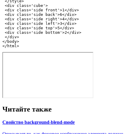
</
style
>
<
div
class
=
'cube'
>
<
div
class
=
'side front'
>
1
</
div
>
<
div
class
=
'side back'
>
6
</
div
>
<
div
class
=
'side right'
>
4
</
div
>
<
div
class
=
'side left'
>
3
</
div
>
<
div
class
=
'side top'
>
5
</
div
>
<
div
class
=
'side bottom'
>
2
</
div
>
</
div
>
</
body
>
</
html
>
Читайте также
Свойство background-blend-mode
Описывает то, как фоновое изображение элемента должно