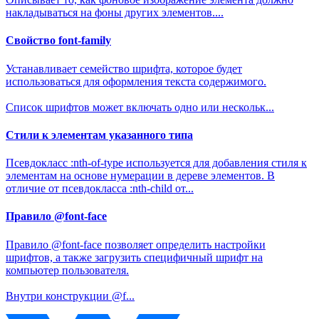
накладываться на фоны других элементов....
Свойство font-family
Устанавливает семейство шрифта, которое будет
использоваться для оформления текста содержимого.
Список шрифтов может включать одно или нескольк...
Стили к элементам указанного типа
Псевдокласс :nth-of-type используется для добавления стиля к
элементам на основе нумерации в дереве элементов. В
отличие от псевдокласса :nth-child от...
Правило @font-face
Правило @font-face позволяет определить настройки
шрифтов, а также загрузить специфичный шрифт на
компьютер пользователя.
Внутри конструкции @f...