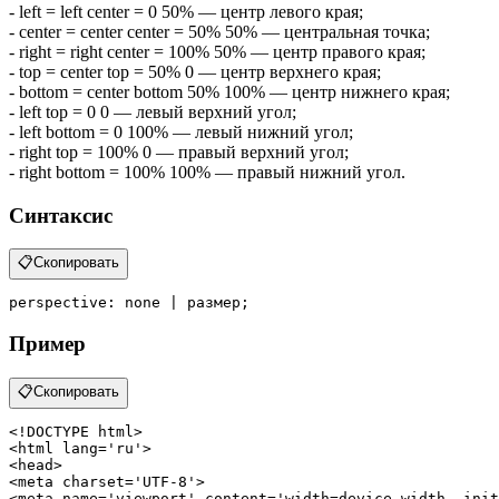
- left = left center = 0 50% — центр левого края;
- center = center center = 50% 50% — центральная точка;
- right = right center = 100% 50% — центр правого края;
- top = center top = 50% 0 — центр верхнего края;
- bottom = center bottom 50% 100% — центр нижнего края;
- left top = 0 0 — левый верхний угол;
- left bottom = 0 100% — левый нижний угол;
- right top = 100% 0 — правый верхний угол;
- right bottom = 100% 100% — правый нижний угол.
Синтаксис
📋
Скопировать
perspective
: none | размер;
Пример
📋
Скопировать
<!DOCTYPE 
html
>
<
html
lang
=
'ru'
>
<
head
>
<
meta
charset
=
'UTF-8'
>
<
meta
name
=
'viewport'
content
=
'width=device-width, init