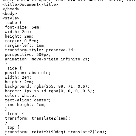
<
title
>
Document
</
title
>
</
head
>
<
body
>
<
style
>
.cube
 {

font-size
: 
5em
;

width
: 
2em
;

height
: 
2em
;

margin
: 
0.5em
;

margin-left
: 
1em
;

transform-style
: preserve-
3
d;

perspective
: 
500px
;

animation
: move-origin infinite 
2s
;

 }

.side
 {

position
: absolute;

width
: 
2em
;

height
: 
2em
;

background
: 
rgba
(
255
, 
99
, 
71
, 
0.6
);

border
: 
1px
 solid 
rgba
(
0
, 
0
, 
0
, 
0.5
);

color
: white;

text-align
: center;

line-height
: 
2em
;

 }

.front
 {

transform
: 
translateZ
(
1em
);

 }

.top
 {

transform
: 
rotateX
(
90deg
) 
translateZ
(
1em
);
