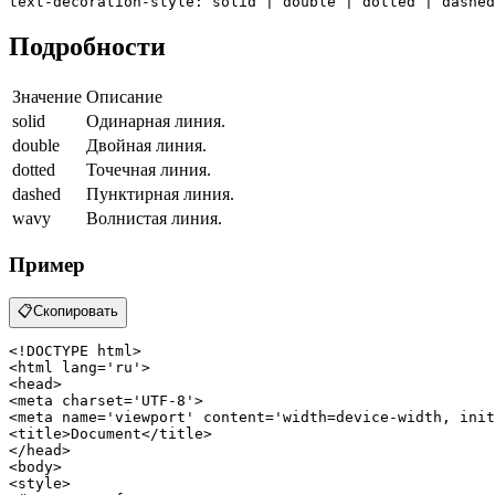
text-decoration-style
: solid | double | dotted | dashed
Подробности
Значение
Описание
solid
Одинарная линия.
double
Двойная линия.
dotted
Точечная линия.
dashed
Пунктирная линия.
wavy
Волнистая линия.
Пример
📋
Скопировать
<!DOCTYPE 
html
>
<
html
lang
=
'ru'
>
<
head
>
<
meta
charset
=
'UTF-8'
>
<
meta
name
=
'viewport'
content
=
'width=device-width, init
<
title
>
Document
</
title
>
</
head
>
<
body
>
<
style
>