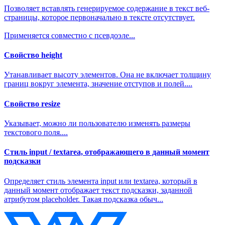
Позволяет вставлять генерируемое содержание в текст веб-
страницы, которое первоначально в тексте отсутствует.
Применяется совместно с псевдоэле...
Свойство height
Утанавливает высоту элементов. Она не включает толщину
границ вокруг элемента, значение отступов и полей....
Свойство resize
Указывает, можно ли пользователю изменять размеры
текстового поля....
Стиль input / textarea, отображающего в данный момент
подсказки
Определяет стиль элемента input или textarea, который в
данный момент отображает текст подсказки, заданной
атрибутом placeholder. Такая подсказка обыч...