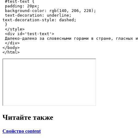
#test-text
 {

padding
: 
20px
;

background-color
: 
rgb
(
140
, 
206
, 
228
);

text-decoration
text-decoration-style
: dashed;

 }

</
style
>
<
div
id
=
'test-text'
>
 Далеко-далеко за словесными горами в стране, гласных и
</
div
>
</
body
>
</
html
>
Читайте также
Свойство content