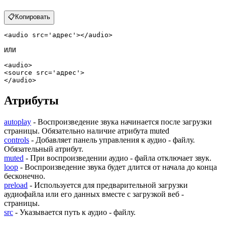
📋
Копировать
<
audio
src
=
'адрес'
>
</
audio
>
ИЛИ

<
audio
>
<
source
src
=
'адрес'
>
</
audio
>
Атрибуты
autoplay
- Воспроизведение звука начинается после загрузки
страницы. Обязательно наличие атрибута muted
controls
- Добавляет панель управления к аудио - файлу.
Обязательный атрибут.
muted
- При воспроизведении аудио - файла отключает звук.
loop
- Воспроизведение звука будет длится от начала до конца
бесконечно.
preload
- Используется для предварительной загрузки
аудиофайла или его данных вместе с загрузкой веб -
страницы.
src
- Указывается путь к аудио - файлу.