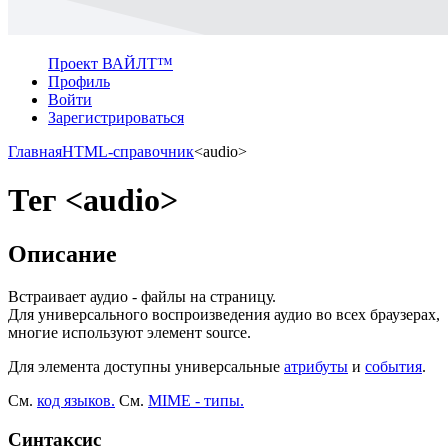
Проект ВАЙЛТ™
Профиль
Войти
Зарегистрироваться
Главная
HTML-справочник
<audio>
Тег <audio>
Описание
Встраивает аудио - файлы на страницу.
Для универсального воспроизведения аудио во всех браузерах,
многие используют элемент
source
.
Для элемента доступны универсальные
атрибуты
и
события
.
См.
код языков.
См.
MIME - типы.
Синтаксис