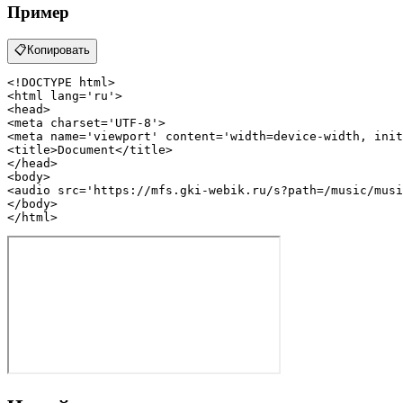
Пример
📋
Копировать
<!DOCTYPE 
html
>
<
html
lang
=
'ru'
>
<
head
>
<
meta
charset
=
'UTF-8'
>
<
meta
name
=
'viewport'
content
=
'width=device-width, init
<
title
>
Document
</
title
>
</
head
>
<
body
>
<
audio
src
=
'https://mfs.gki-webik.ru/s?path=/music/musi
</
body
>
</
html
>