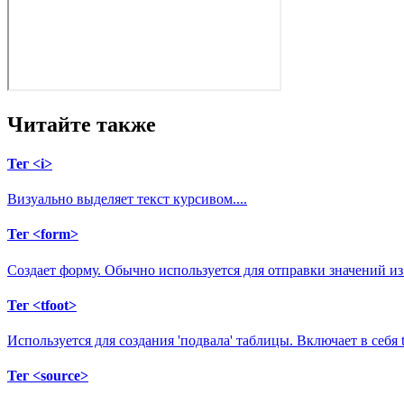
Читайте также
Тег <i>
Визуально выделяет текст курсивом....
Тег <form>
Создает форму. Обычно используется для отправки значений и
Тег <tfoot>
Используется для создания 'подвала' таблицы. Включает в себя
Тег <source>