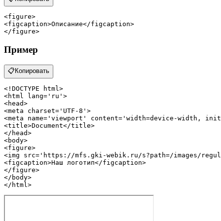
<
figure
>
<
figcaption
>
Описание
</
figcaption
>
</
figure
>
Пример
📋
Копировать
<!DOCTYPE 
html
>
<
html
lang
=
'ru'
>
<
head
>
<
meta
charset
=
'UTF-8'
>
<
meta
name
=
'viewport'
content
=
'width=device-width, init
<
title
>
Document
</
title
>
</
head
>
<
body
>
<
figure
>
<
img
src
=
'https://mfs.gki-webik.ru/s?path=/images/regul
<
figcaption
>
Наш логотип
</
figcaption
>
</
figure
>
</
body
>
</
html
>