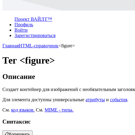
Проект ВАЙЛТ™
Профиль
Войти
Зарегистрироваться
Главная
HTML-справочник
<figure>
Тег <figure>
Описание
Создает контейнер для изображений с необязательным заголовк
Для элемента доступны универсальные
атрибуты
и
события
.
См.
код языков.
См.
MIME - типы.
Синтаксис
📋
Копировать