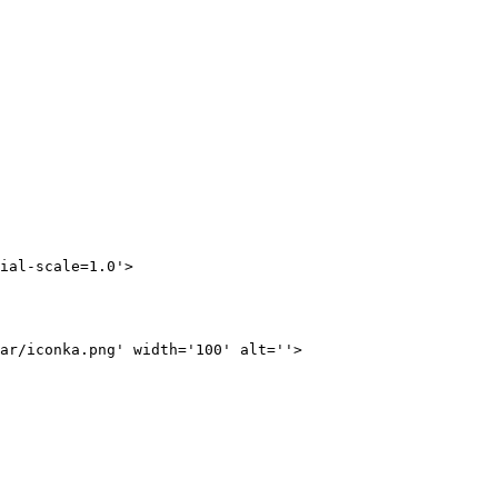
ial-scale=1.0'
>
ar/iconka.png'
width
=
'100'
alt
=
''
>