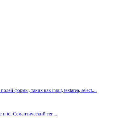
з полей формы, таких как
input, textarea, select
....
tr
и
td
. Семантический тег....