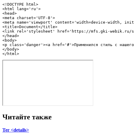
<!DOCTYPE 
html
>
<
html
lang
=
'ru'
>
<
head
>
<
meta
charset
=
'UTF-8'
>
<
meta
name
=
'viewport'
content
=
'width=device-width, init
<
title
>
Document
</
title
>
<
link
rel
=
'stylesheet'
href
=
'https://mfs.gki-webik.ru/s
</
head
>
<
body
>
<
p
class
=
'danger'
>
<
a
href
=
'#'
>
Применился стиль с нашего
</
body
>
</
html
>
Читайте также
Тег <details>