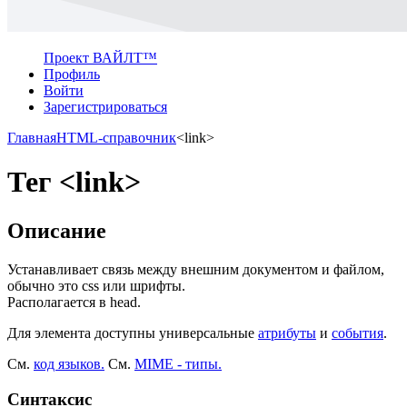
Проект ВАЙЛТ™
Профиль
Войти
Зарегистрироваться
Главная
HTML-справочник
<link>
Тег <link>
Описание
Устанавливает связь между внешним документом и файлом,
обычно это css или шрифты.
Располагается в
head
.
Для элемента доступны универсальные
атрибуты
и
события
.
См.
код языков.
См.
MIME - типы.
Синтаксис